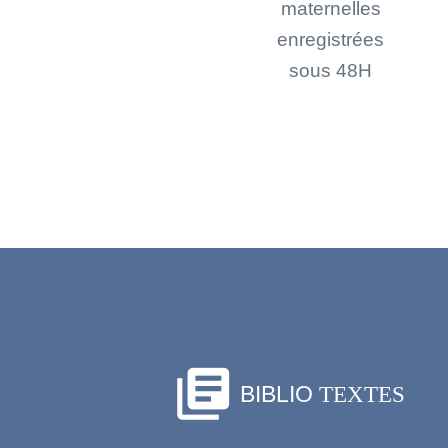
maternelles
enregistrées
sous 48H
library_books
BIBLIO
TEXTES