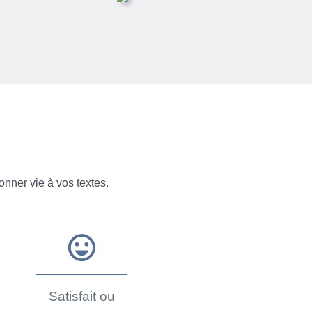
onner vie à vos textes.
sentiment_very_satisfied
Satisfait ou