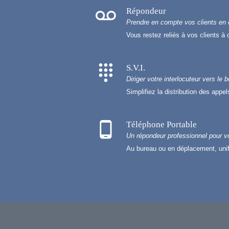
voicemail
Répondeur
Prendre en compte vos clients en 
Vous restez reliés à vos clients à 
dialpad
S.V.I.
Diriger votre interlocuteur vers le 
Simplifiez la distribution des appe
phone_android
Téléphone Portable
Un répondeur professionnel pour 
Au bureau ou en déplacement, unif