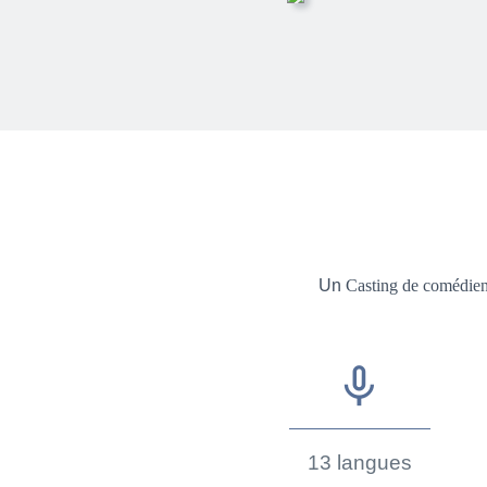
Un
Casting de comédie
mic_none
13 langues