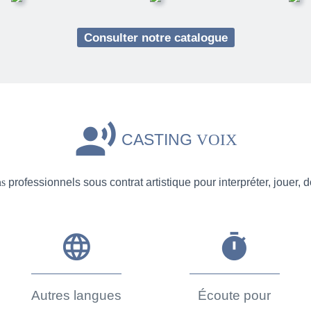
Consulter notre catalogue
record_voice_over
CASTING
VOIX
ns
professionnels sous contrat artistique pour interpréter, jouer, d
language
timer
Autres langues
Écoute pour